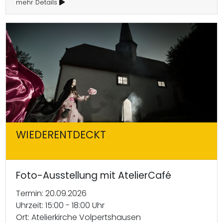
mehr Details
WIEDERENTDECKT
Foto-Ausstellung mit AtelierCafé
Termin: 20.09.2026
Uhrzeit: 15:00 - 18:00 Uhr
Ort: Atelierkirche Volpertshausen