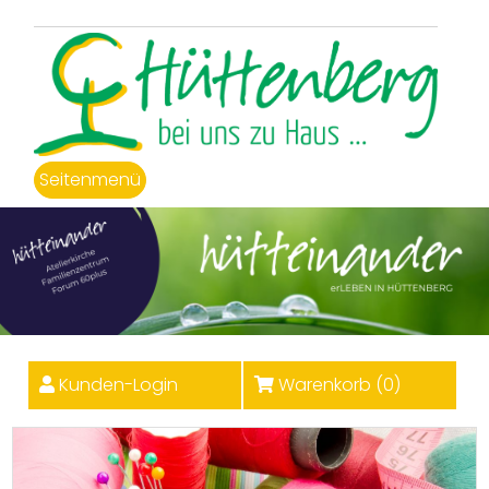
Seitenmenü
Kunden-Login
Warenkorb (
0
)