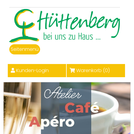
Seitenmenü
Kunden-Login
Warenkorb (
0
)