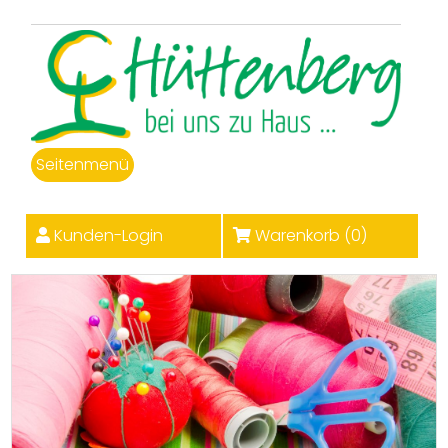
Seitenmenü
Kunden-Login
Warenkorb (
0
)